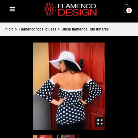
0
Inicio
>
Flamenco tops, blusas
>
Blusa flamenca Rita lunares