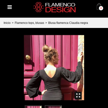
0
Inicio
>
Flamenco tops, blusas
>
Blusa flamenca Claudia negra