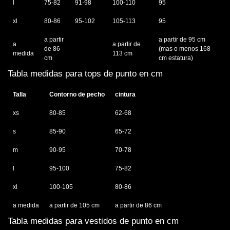
l
75-82
91-98
100-110
95
xl
80-86
95-102
105-113
95
a partir
a partir de 95 cm
a
a partir de
de 86
(mas o menos 168
medida
113 cm
cm
cm estatura)
Tabla medidas para tops de punto en cm
Talla
Contorno de pecho
cintura
xs
80-85
62-68
s
85-90
65-72
m
90-95
70-78
l
95-100
75-82
xl
100-105
80-86
a medida
a partir de 105 cm
a partir de 86 cm
Tabla medidas para vestidos de punto en cm