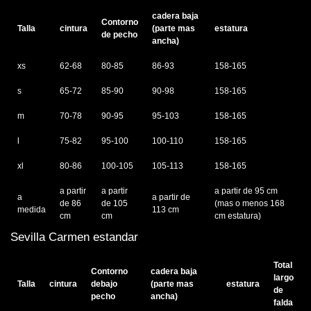
cadera baja
Contorno
Talla
cintura
(parte mas
estatura
de pecho
ancha)
xs
62-68
80-85
86-93
158-165
s
65-72
85-90
90-98
158-165
m
70-78
90-95
95-103
158-165
l
75-82
95-100
100-110
158-165
xl
80-86
100-105
105-113
158-165
a partir
a partir
a partir de 95 cm
a
a partir de
de 86
de 105
(mas o menos 168
medida
113 cm
cm
cm
cm estatura)
Sevilla Carmen estandar
Total
Contorno
cadera baja
largo
Talla
cintura
debajo
(parte mas
estatura
de
pecho
ancha)
falda