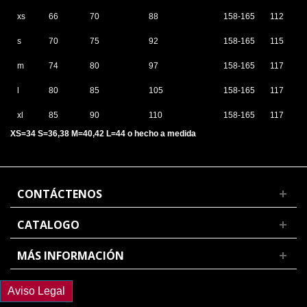
xs
66
70
88
158-165
112
s
70
75
92
158-165
115
m
74
80
97
158-165
117
l
80
85
105
158-165
117
xl
85
90
110
158-165
117
XS=34 S=36,38 M=40,42 L=44 o hecho a medida
CONTÁCTENOS
CATALOGO
MÁS INFORMACIÓN
Aviso Legal