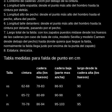
3. Contorno de caderas: 20cm por debajo de la cintura.
4. Longitud talle espalda: desde el punto más alto del hombro hasta la
cintura por detrás.
5. Longitud alto de pecho: desde el punto más alto del hombro hasta el
pecho, altura del pezón.
6. Longitud talle delantero: desde el punto más alto del hombro hasta la
cintura por delante, pasando por el pecho.
7. Largo total de la falda: con los zapatos puestos midase desde los huesos
de las caderas (en caso de bata de cola, modelo Sevilla y modelo Carmen
desde debajo del pecho) hasta donde quiera que llegue la falda,
normalmente la falda llega justo por encima de la punta del zapato)
8. Estatura: descalza.
Tabla medidas para falda de punto en cm
cadera
cadera baja
largo desde la
Talla
cintura
alta (los
(parte mas
cadera alta (los
huesos)
ancha)
huesos)
xs
62-68
78-83
86-93
90
s
65-72
80-89
90-98
95
m
70-78
86-94
95-103
95