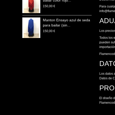
bailar color rojo...
150,00 €
Para cualq
info@flam
ADU
Manton Ensayo azul de seda
para bailar (sin...
Los precios
150,00 €
Todos los 
pueden sufr
importació
Flamencode
DAT
Los datos 
Datos de C
PRO
El diseño 
Flamencode