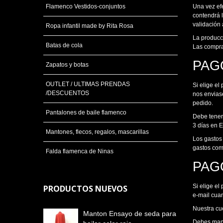
Flamenco Vestidos-conjuntos
Una vez efe
contendrá l
validación
Ropa infantil made by Rita Rosa
La producc
Batas de cola
Las compras
PAG
Zapatos y botas
OUTLET / ULTIMAS PRENDAS
Si elige e
/DESCUENTOS
nos envias
pedido.
Pantalones de baile flamenco
Debe tener
3 días en E
Mantones, flecos, regalos, mascarillas
Los gastos 
gastos com
Falda flamenca de Ninas
PAG
Si elige e
PRODUCTOS NUEVOS
e-mail cua
Nuestra cu
Manton Ensayo de seda para
Debes mand