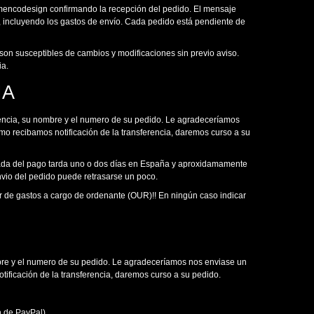
Flamencodesign confirmando la recepción del pedido. El mensaje
a, incluyendo los gastos de envío. Cada pedido está pendiente de
on susceptibles de cambios y modificaciones sin previo aviso.
ia.
IA
erencia, su nombre y el numero de su pedido. Le agradeceríamos
o recibamos notificación de la transferencia, daremos curso a su
egada del pago tarda uno o dos días en España y aproxidamamente
envio del pedido puede retrasarse un poco.
jir de gastos a cargo de ordenante (OUR)!! En ningún caso indicar
mbre y el numero de su pedido. Le agradeceríamos nos enviase un
ificación de la transferencia, daremos curso a su pedido.
n de
PayPal).