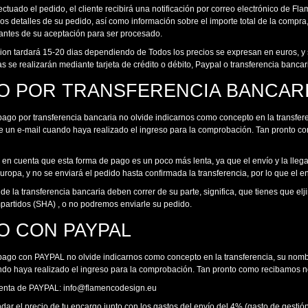
ctuado el pedido, el cliente recibirá una notificación por correo electrónico de 
os detalles de su pedido, así como información sobre el importe total de la compr
 antes de su aceptación para ser procesado.
ion tardará 15-20 dias dependiendo de Todos los precios se expresan en euros, y s
 se realizarán mediante tarjeta de crédito o débito, Paypal o transferencia bancar
O POR TRANSFERENCIA BANCAR
l pago por transferencia bancaria no olvide indicarnos como concepto en la transf
e un e-mail cuando haya realizado el ingreso para la comprobación. Tan pronto com
 en cuenta que esta forma de pago es un poco más lenta, ya que el envío y la ll
uropa, y no se enviará el pedido hasta confirmada la transferencia, por lo que el 
de la transferencia bancaria deben correr de su parte, significa, que tienes que el
partidos (SHA) , o no podremos enviarle su pedido.
O CON PAYPAL
l pago con PAYPAL no olvide indicarnos como concepto en la transferencia, su no
ndo haya realizado el ingreso para la comprobación. Tan pronto como recibamos not
enta de PAYPAL: info@flamencodesign.eu
ar el precio de tu encargo junto con los gastos del envío del 4% (gasto de gestió