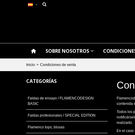
SOBRE NOSOTROS
CONDICIONES
Inicio
>
Condiciones de venta
CATEGORÍAS
Con
Faldas de ensayo / FLAMENCODESIGN
Flamencode
BASIC
contenida 
Todos los 
Faldas profesionales / SPECIAL EDITION
notificárse
realizado.
Flamenco tops, blusas
En el caso