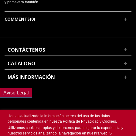
y primavera también.
COMMENTS(0)
CONTÁCTENOS
CATALOGO
MÁS INFORMACIÓN
Aviso Legal
Hemos actualizado la información acerca del uso de tus datos
personales contenida en nuestra Política de Privacidad y Cookies.
@ 2018 FlamencoDesign | Todos los Derechos Reservados. Web diseñada
Utilizamos cookies propias y de terceros para mejorar tu experiencia y
por
Homemade Marketing
nuestros servicios analizando la navegación en nuestra web. Si