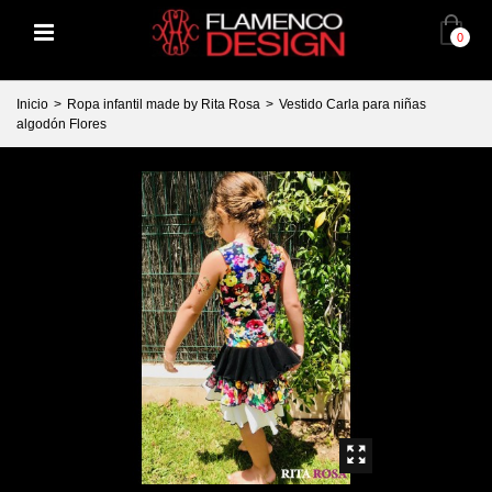
0
Inicio
>
Ropa infantil made by Rita Rosa
>
Vestido Carla para niñas
algodón Flores