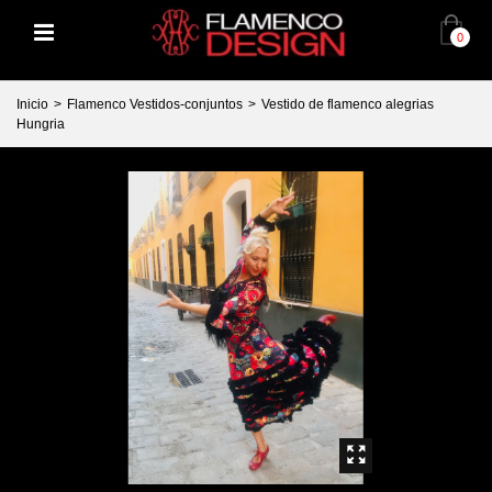
0
Inicio
>
Flamenco Vestidos-conjuntos
>
Vestido de flamenco alegrias
Hungria