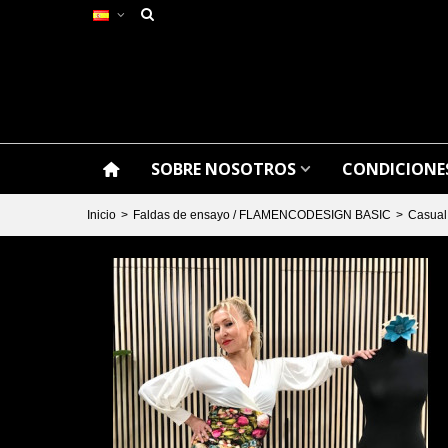
SOBRE NOSOTROS
CONDICIONES
Inicio
>
Faldas de ensayo / FLAMENCODESIGN BASIC
>
Casual