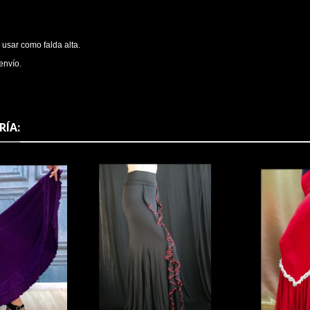
 usar como falda alta.
envío.
RÍA: