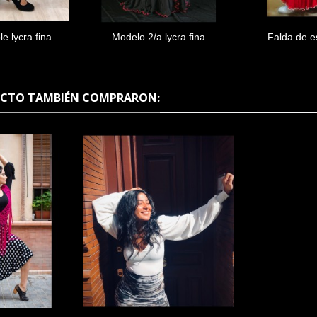
e lycra fina
Modelo 2/a lycra fina
Falda de e
l carrito
Añadir al carrito
Añad
mo
DUCTO TAMBIÉN COMPRARON: