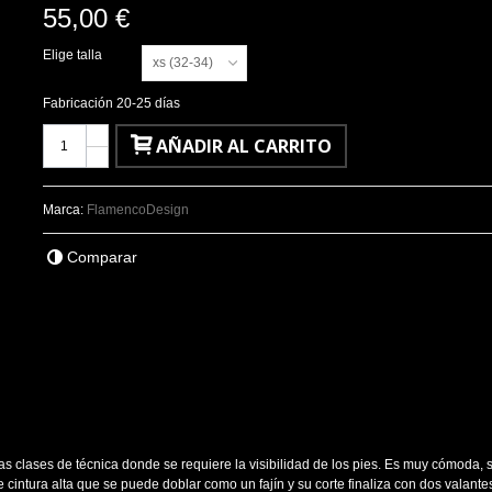
55,00 €
Elige talla
xs (32-34)
Fabricación 20-25 días
+
AÑADIR AL CARRITO
-
Marca:
FlamencoDesign
Comparar
as clases de técnica donde se requiere la visibilidad de los pies. Es muy cómoda,
 cintura alta que se puede doblar como un fajín y su corte finaliza con dos valant