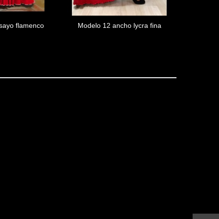
sayo flamenco
Modelo 12 ancho lycra fina
Falda de 
ir al carrito
Añadir al carrito
delo...