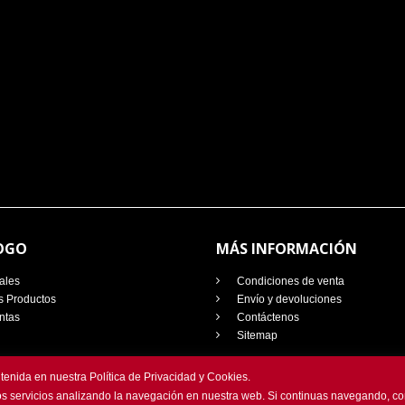
OGO
MÁS INFORMACIÓN
ales
Condiciones de venta
 Productos
Envío y devoluciones
ntas
Contáctenos
Sitemap
enida en nuestra Política de Privacidad y Cookies.
tros servicios analizando la navegación en nuestra web. Si continuas navegando, 
diseñada por
Homemade Marketing