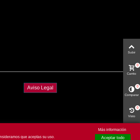
Subir
0
Carrito
0
Aviso Legal
Comparar
0
Visto
Más información
consideramos que aceptas su uso.
Aceptar todo
Código QR