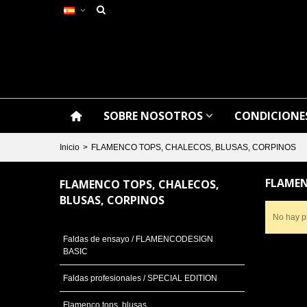
SOBRE NOSOTROS
CONDICIONES
Inicio
>
FLAMENCO TOPS, CHALECOS, BLUSAS, CORPINOS
FLAMEN
FLAMENCO TOPS, CHALECOS,
BLUSAS, CORPINOS
No hay p
Faldas de ensayo / FLAMENCODESIGN
BASIC
Faldas profesionales / SPECIAL EDITION
Flamenco tops, blusas