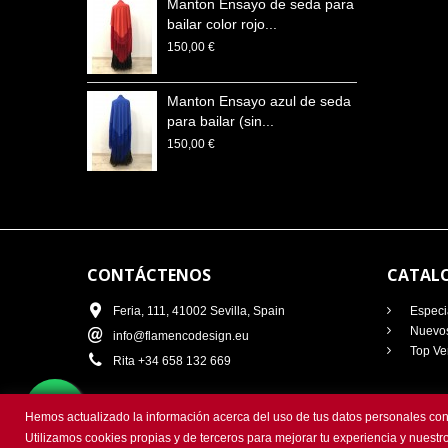
Manton Ensayo de seda para
bailar color rojo...
150,00 €
Manton Ensayo azul de seda
para bailar (sin...
150,00 €
CONTÁCTENOS
CATAL
Feria, 111, 41002 Sevilla, Spain
Especi
Nuevos
info@flamencodesign.eu
Top Ve
Rita +34 658 132 669
Hemos actualizado la información acerca del uso de tus datos personales cont
Utilizamos cookies propias y de terceros para mejorar tu experiencia y nues
@ 2018 FlamencoDesign | Todos los Derechos Reservados. Web 